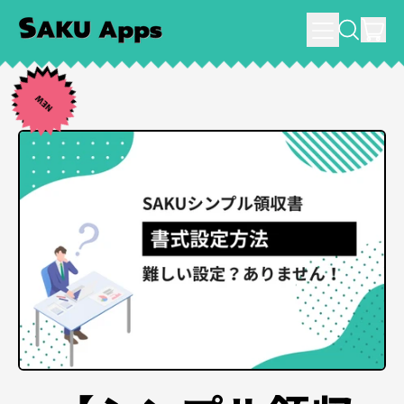
メ
件
SEARCH
ニ
カー
ュ
ー
NEW