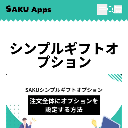
メ
件
SEARCH
ニ
カー
ュ
ー
シンプルギフトオ
プション