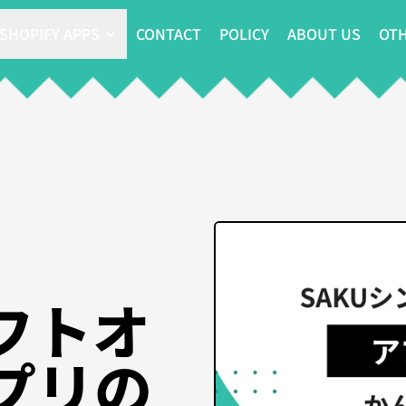
SHOPIFY APPS
CONTACT
POLICY
ABOUT US
OTH
フトオ
プリの