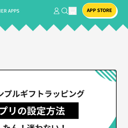
APP STORE
ITEMS
ER APPS
LOG
SEARCH
CART
IN
OUR
SITE