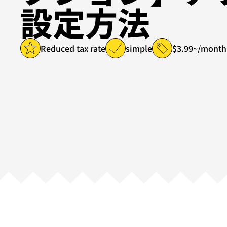
設定方法
Reduced tax rate
simple
$3.99~/month