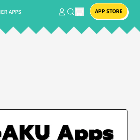
APP STORE
ITEMS
ER APPS
LOG
SEARCH
CART
IN
OUR
SITE