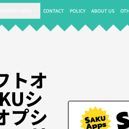
SHOPIFY APPS
CONTACT
POLICY
ABOUT US
OTH
フトオ
KUシ
オプシ