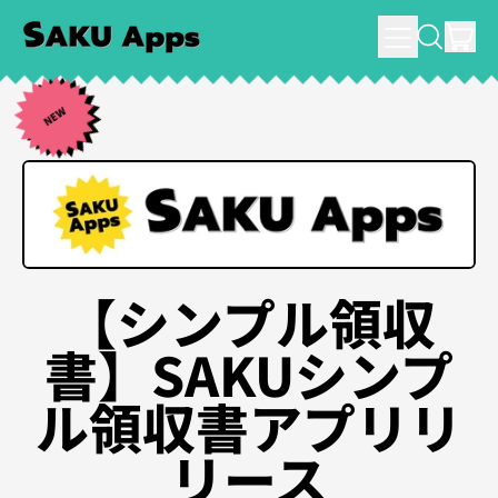
メ
件
SEARCH
ニ
カー
ュ
NEW
ー
【シンプル領収
書】SAKUシンプ
ル領収書アプリリ
リース